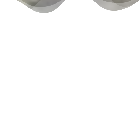
Let’s get out &
move inside
Persönliche weiterentwicklug aktiv
in der Natur erleben
Meine Programme richten sich an Menschen die gerne
draußen aktiv sind, persönlich wachsen möchten und
offen sind, Neues auszuprobieren.
Es gibt Zeiten im Leben, in denen man das Gefühl hat
irgendwie festzustecken, sich unzufrieden oder
unvollständig fühlt oder man einfach mal wieder Raum