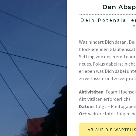
Den Absp
Dein Potenzial 
Was hindert Dich daran, De
blockierenden Glaubenssätz
Setting von unserem Team-
neues. Fokus dabei ist nich
erleben was Dich dabei unt
zu verlassen und zu vergröß
Aktivitäten
: Team-Hochseil
Aktivitäten erforderlich)
Datum
: folgt – Freitagabe
Ort
: weitere Infos folgen b
AB AUF DIE WARTELI