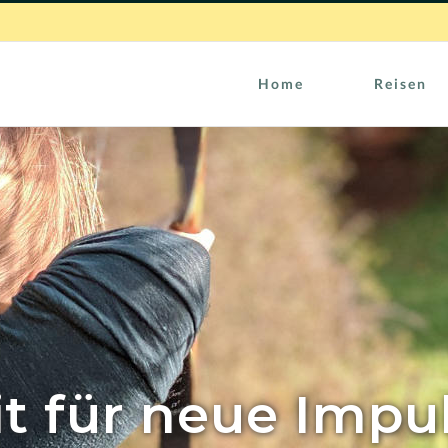
Home
Reisen
it für neue Impu